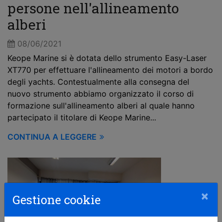
persone nell'allineamento
alberi
08/06/2021
Keope Marine si è dotata dello strumento Easy-Laser
XT770 per effettuare l'allineamento dei motori a bordo
degli yachts. Contestualmente alla consegna del
nuovo strumento abbiamo organizzato il corso di
formazione sull'allineamento alberi al quale hanno
partecipato il titolare di Keope Marine...
CONTINUA A LEGGERE
×
Gestione cookie