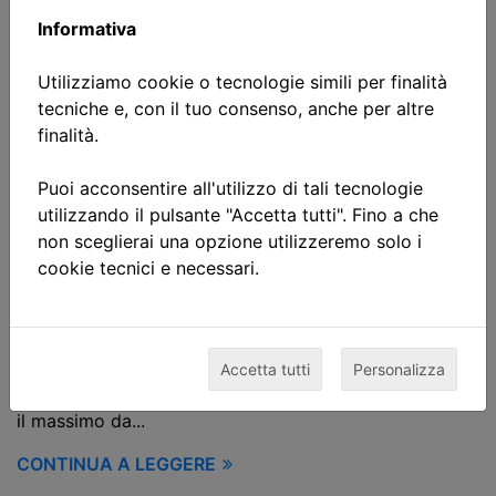
Informativa
Utilizziamo cookie o tecnologie simili per finalità
tecniche e, con il tuo consenso, anche per altre
Gruppo Crosa Service certifica
finalità.
3 persone nell'allineamento
Puoi acconsentire all'utilizzo di tali tecnologie
alberi
utilizzando il pulsante "Accetta tutti". Fino a che
non sceglierai una opzione utilizzeremo solo i
12/05/2021
cookie tecnici e necessari.
Anche Gruppo Crosa Service si è dotato del sistema di
allineamento alberi XT770 di Easy-Laser che
consentirà loro di effettuare l'allineamento di tutte le
macchine in maniera più efficiente e di documentare i
Accetta tutti
Personalizza
risultati facilmente ed in modo dettagliato.Per ottenere
il massimo da...
CONTINUA A LEGGERE