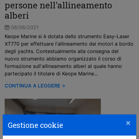
persone nell'allineamento
alberi
08/06/2021
Keope Marine si è dotata dello strumento Easy-Laser
XT770 per effettuare l'allineamento dei motori a bordo
degli yachts. Contestualmente alla consegna del
nuovo strumento abbiamo organizzato il corso di
formazione sull'allineamento alberi al quale hanno
partecipato il titolare di Keope Marine...
CONTINUA A LEGGERE
×
Gestione cookie