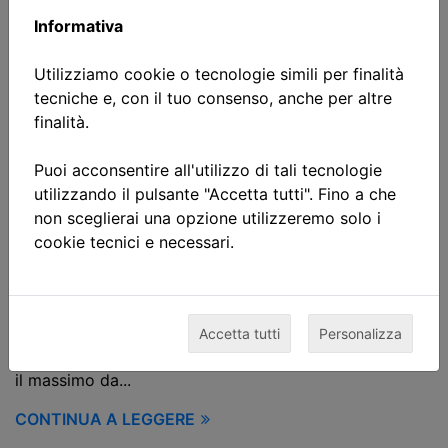
Informativa
Utilizziamo cookie o tecnologie simili per finalità
tecniche e, con il tuo consenso, anche per altre
Gruppo Crosa Service certifica
finalità.
3 persone nell'allineamento
Puoi acconsentire all'utilizzo di tali tecnologie
alberi
utilizzando il pulsante "Accetta tutti". Fino a che
non sceglierai una opzione utilizzeremo solo i
12/05/2021
cookie tecnici e necessari.
Anche Gruppo Crosa Service si è dotato del sistema di
allineamento alberi XT770 di Easy-Laser che
consentirà loro di effettuare l'allineamento di tutte le
macchine in maniera più efficiente e di documentare i
Accetta tutti
Personalizza
risultati facilmente ed in modo dettagliato.Per ottenere
il massimo da...
CONTINUA A LEGGERE